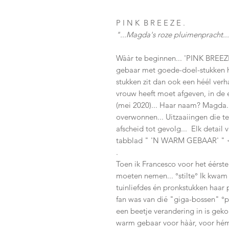
P I N K B R E E Z E .
"...Magda's roze pluimenpracht..
Wààr te beginnen... 'PINK BREEZE
gebaar met goede-doel-stukken h
stukken zit dan ook een héél verha
vrouw heeft moet afgeven, in de 
(mei 2020)... Haar naam? Magda...
overwonnen... Uitzaaiingen die t
afscheid tot gevolg... Elk detail 
tabblad " 'N WARM GEBAAR' " 
.
Toen ik Francesco voor het éérste
moeten nemen... °stilte° Ik kwa
tuinliefdes én pronkstukken haar 
fan was van dié "giga-bossen" °p
een beetje verandering in is gekom
warm gebaar voor hààr, voor hé