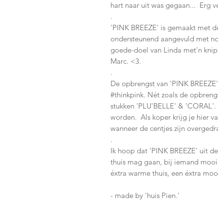
hart naar uit was gegaan... Erg 
.
'PINK BREEZE' is gemaakt met d
ondersteunend aangevuld met no
goede-doel van Linda met'n knip
Marc. <3.
.
De opbrengst van 'PINK BREEZE' 
#thinkpink. Nét zoals de opbren
stukken 'PLU'BELLE' & 'CORAL'. E
worden. Als koper krijg je hier v
wanneer de centjes zijn overgedr
.
Ik hoop dat 'PINK BREEZE' uit de
thuis mag gaan, bij iemand mooi z
éxtra warme thuis, een éxtra mooi
- made by 'huis Pien.'