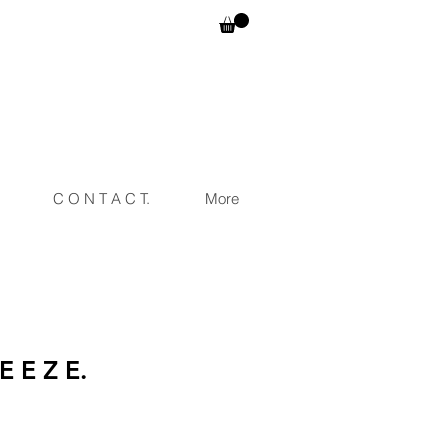
C O N T A C T.
More
E E Z E.