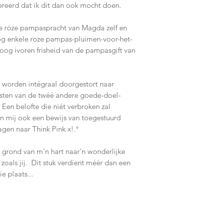
vereerd dat ik dit dan ook mocht doen.
e róze pampaspracht van Magda zelf en
g enkele roze pampas-pluimen-voor-het-
oog ivoren frisheid van de pampasgift van
worden intégraal doorgestort naar
gsten van de twéé andere goede-doel-
en belofte die niét verbroken zal
an mij ook een bewijs van toegestuurd
agen naar Think Pink x!.°
 grond van m'n hart naar'n wonderlijke
oals jij. Dit stuk verdient méér dan een
e plaats...