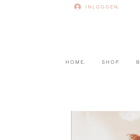
I N L O G G E N.
H O M E.
S H O P.
B