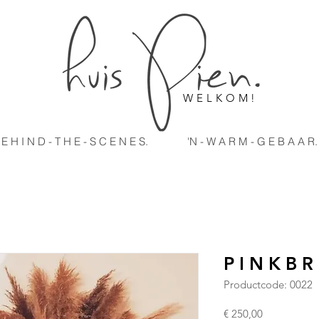
W E L K O M !
 E H I N D - T H E - S C E N E S.
'N - W A R M - G E B A A R.
P I N K B R 
Productcode: 0022
Prijs
€ 250,00