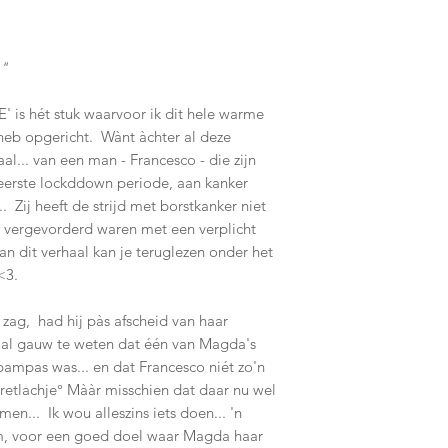
."
' is hét stuk waarvoor ik dit hele warme
eb opgericht. Wànt àchter al deze
al... van een man - Francesco - die zijn
eerste lockddown periode, aan kanker
 Zij heeft de strijd met borstkanker niet
e vergevorderd waren met een verplicht
van dit verhaal kan je teruglezen onder het
<3.
 zag, had hij pàs afscheid van haar
m al gauw te weten dat één van Magda's
pampas was... en dat Francesco niét zo'n
retlachje° Mààr misschien dat daar nu wel
en... Ik wou alleszins iets doen... 'n
m, voor een goed doel waar Magda haar