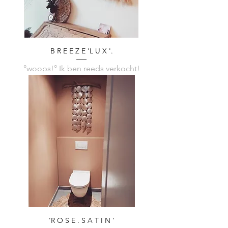
B R E E Z E 'L U X '.
°woops!° Ik ben reeds verkocht!
'R O S E . S A T I N '