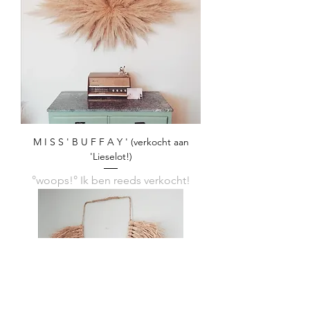
M I S S ' B U F F A Y ' (verkocht aan
'Lieselot!)
°woops!° Ik ben reeds verkocht!