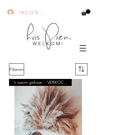
I N L O G G E N.
W E L K O M !
Filteren
'n warm gebaar. - VERKOCHT!